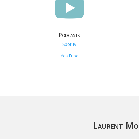

Podcasts
Spotify
YouTube
Laurent Mor