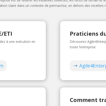
rise est de fédérer les initiatives ouvertes, les récits de terrain et 
ntation claire dans un contexte de permacrise, en dehors des recettes
E/ETI
Praticiens 
cédez à une exécution en
Découvrez Agile4Enterpr
toute l’entreprise.
om
Agile4Enter
Comment tra