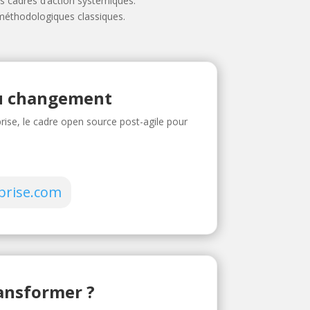
les cadres d’action systémiques.
 méthodologiques classiques.
du changement
ise, le cadre open source post-agile pour
prise.com
nsformer ?